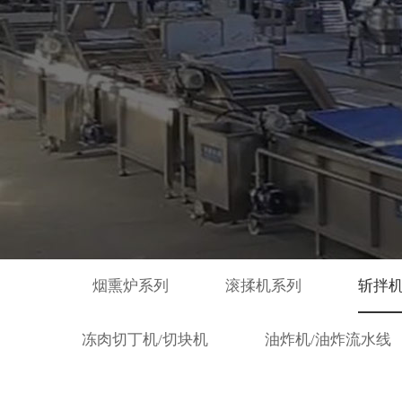
烟熏炉系列
滚揉机系列
斩拌
冻肉切丁机/切块机
油炸机/油炸流水线