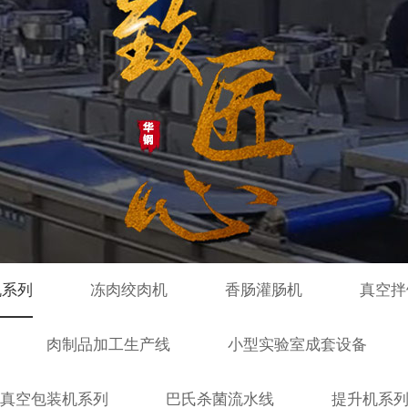
机系列
冻肉绞肉机
香肠灌肠机
真空拌
肉制品加工生产线
小型实验室成套设备
真空包装机系列
巴氏杀菌流水线
提升机系