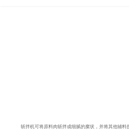
斩拌机
可将原料肉斩拌成细腻的糜状，并将其他辅料