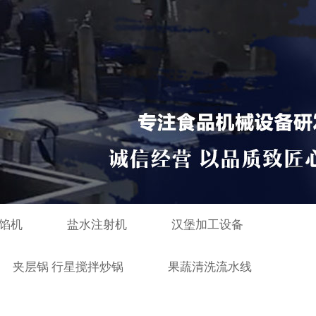
馅机
盐水注射机
汉堡加工设备
夹层锅 行星搅拌炒锅
果蔬清洗流水线
列