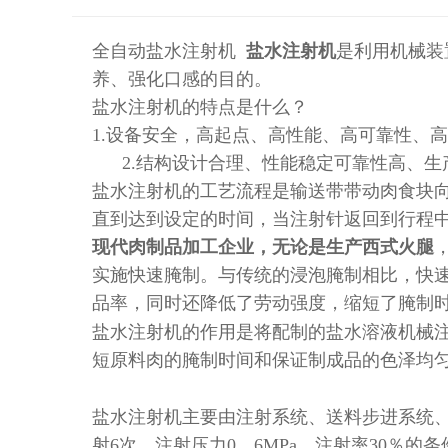
全自动盐水注射机
盐水注射机
是利用机械装
养、强化口感的目的。
盐水注射机的特点是什么？
1.
设备安全，高起点、高性能、高可靠性、高
2.
结构设计合理、性能稳定可靠性高、生
盐水注射机
的工艺流程是输送带带动肉食块
直到达到设定的时间，当注射针返回到行程
现代肉制品加工企业，无论是生产西式火腿
实施快速腌制。与传统的浸泡腌制相比，快
品率，同时还降低了劳动强度，缩短了腌制
盐水注射机的作用是将配制的盐水溶液机械
短原料肉的腌制时间和保证制成品的色泽均
盐水注射机主要由注射系统、送料步进系统
射
6
次、注射压力
0
．
6MPa
、注射率
30
％的条