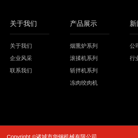
关于我们
产品展示
新
关于我们
烟熏炉系列
公
企业风采
滚揉机系列
行
联系我们
斩拌机系列
冻肉绞肉机
Copyright ©诸城市华钢机械有限公司