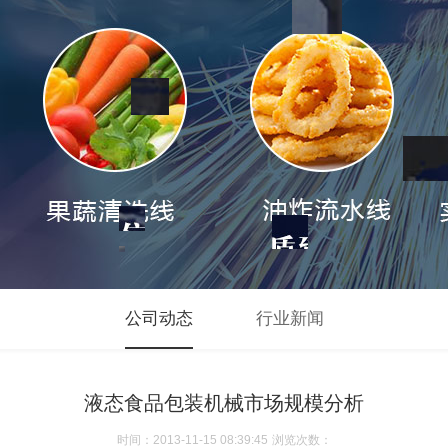
公司动态
行业新闻
液态食品包装机械市场规模分析
时间：2013-11-15 08:39:45
浏览次数：