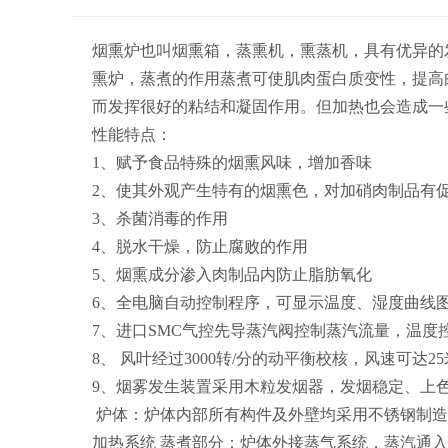
烟熏炉
也叫烟熏箱，蒸熏机，熏蒸机，具有优异的
熏炉，蒸煮的作用蒸煮可使肌肉蛋白质变性，提高
而发挥很好的粘结和凝固作用。但加热也会造成一
性能特点：
1、赋予食品特殊的烟熏风味，增加香味
2、使其外观产生特有的烟熏色，对加硝肉制品有
3、杀菌消毒的作用
4、脱水干燥，防止腐败的作用
5、烟熏成分渗入肉制品内防止脂肪氧化
6、全电脑自动控制程序，可显示温度、湿度曲线
7、进口SMC气控先导蒸汽阀控制蒸汽流量，温度
8、 风叶经过3000转/分的动平衡校核，风速可
9、烟雾发生装置采用木粒发烟器，发烟稳定、上
炉体：炉体内部所有构件及外壁均采用不锈钢制造
加热系统
蒸煮部分：炉体外接蒸气系统，蒸汽通入