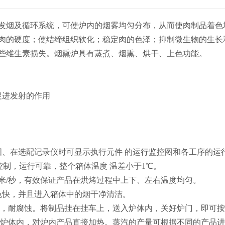
发烟及循环系统，可使炉内的烟雾均匀分布，从而使肉制品着色
肉的硬度；使结缔组织软化；稳定肉的色泽；抑制微生物的生长
些维生素损失。烟熏炉具有蒸煮、烟熏、烘干、上色功能。
促进发射的作用
图、在选配记录仪时可显示执行元件 的运行监控图和各工序的运
控制，运行可靠，整个箱体温度 温差小于1℃。
达25米/秒，有效保证产品在烘烤过程中上下、左右温度均匀。
色快，并且进入箱体中的烟干净清洁。
，耐腐蚀。将制品挂在挂车上，送入炉体内，关好炉门，即可按
炉体内，对炉内产品直接加热。蒸汽的产量可根据不同的产品进